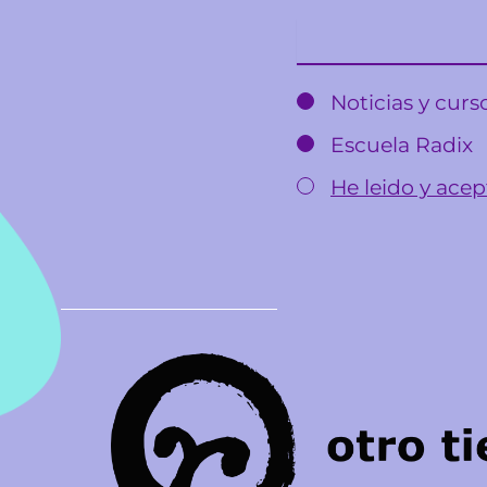
Email
Noticias y cur
Escuela Radix
He leido y acept