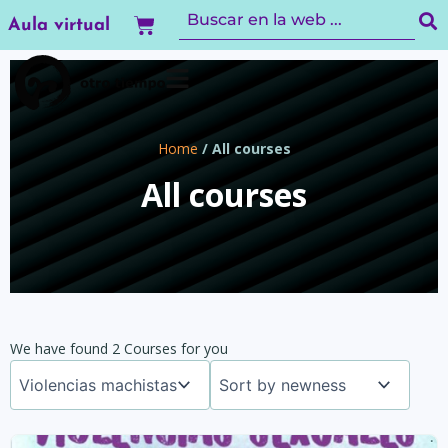
Ir
Carrito
Aula virtual
al
contenido
Home
/ All courses
All courses
We have found 2 Courses for you