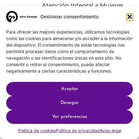
Atención Integral a Mujeres
Víctimas de Violencia Sexual de
Gestionar consentimiento
la Comunidad de Madrid),
Para ofrecer las mejores experiencias, utilizamos tecnologías
Posgrado en detección,
como las cookies para almacenar y/o acceder a la información
prevención y atención a la
del dispositivo. El consentimiento de estas tecnologías nos
permitirá procesar datos como el comportamiento de
violencia de género (Aspacia –
navegación o las identificaciones únicas en este sitio. No
Centro Universitario La Salle) y
consentir o retirar el consentimiento, puede afectar
negativamente a ciertas características y funciones.
Máster en Psicoterapia
psicoanalítica. Ha trabajado
Aceptar
también como psicóloga de
niños/as y adolescentes en
Denegar
PMORVG Pozuelo y como
Ver preferencias
formadora y docente en
materia psicoterapia y
Política de cookies
Política de privacidad
Aviso legal